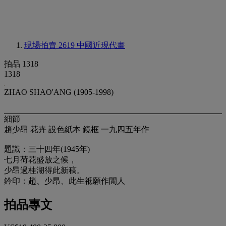
現場拍賣 2619
中國近現代畫
拍品 1318
1318
ZHAO SHAO'ANG (1905-1998)
細節
趙少昂 花卉 設色紙本 鏡框 一九四五年作
題識：三十四年(1945年)
七月荷花盛放之候，
少昂過桂湖得此新稿。
鈐印：趙、少昂、此生祗願作閒人
拍品專文