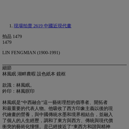
現場拍賣 2619
中國近現代畫
拍品 1479
1479
LIN FENGMIAN (1900-1991)
細節
林風眠 湖畔農暇 設色紙本 鏡框
款識：林風眠。
鈐印：林風暝印
林風眠是“中西融合”這一藝術理想的倡導者、開拓者
和最重要的代表人物。他吸收了西方印象主義以後的現
代繪畫的營養，與中國傳統水墨和境界相結合，並融入
了個人的人生經歷，調和了東方與西方、傳統與現代價
衝突的藝術化憧憬。是已經接近了“東西方和諧與精神