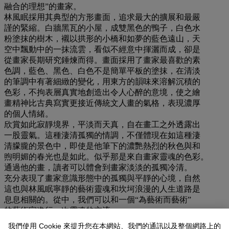
融合的理想”的畫家。
林風眠採用其典型的方形畫面，追求最大的擴展和最嚴
謹的緊縮。白牆黑瓦的小屋，成雙黑色的鴨子，白色水
粉塗抹的樹木，襯以拱形的小橋和如夢的藍色遠山，天
空中飄動中的一抹流雲，看似不經意中揮灑而成，卻是
從畫家長期研究錘煉而得。畫面採用了畫家最喜歡的素
色調，藍色、黑色、白色不是簡單平板的塗抹，在清淡
的筆調中有著細緻的變化，用東方的韻味來溶解沉積的
色彩，不拘表層真實地創造出令人心醉的意境，使之繪
畫精神比古典寫實更接近傳統文人畫的氣格，表現濃厚
的個人情緒。
欣賞如此寂靜境界，平淡而天真，自在畫工之外透露出
一股靈氣。這種淒清孤獨的情調，不僅體現在如這種淒
清朦朧的景色中，即使是他筆下的濃艷熱烈的秋色與和
煦明媚的春光也是如此。似乎那是來自畫家靈魂的色彩。
通過他的畫，讀者可以體會到畫家淡淡的孤獨冷清。
充分表現了畫家意識形態中的孤獨與平靜的心境，自然
這也與林風眠寧靜的藝術靈魂和坎坷浪漫的人生道路是
息息相關的。從中，我們可以和一個“為藝術而藝術”
的藝術家進行一次靈魂的交流。
拍場告示
我們使用 Cookie 來提升您在本網站、我們的通訊以及整個網路上的