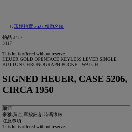
現場拍賣 2627
精緻名錶
拍品 3417
3417
This lot is offered without reserve.
HEUER GOLD OPENFACE KEYLESS LEVER SINGLE
BUTTON CHRONOGRAPH POCKET WATCH
SIGNED HEUER, CASE 5206,
CIRCA 1950
細節
豪雅,黃金,單按鈕,計時碼懷錶
注意事項
This lot is offered without reserve.