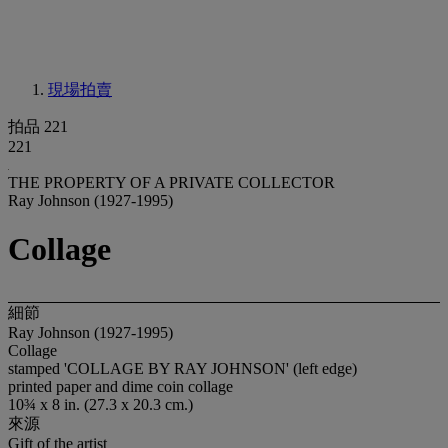
現場拍賣
拍品 221
221
THE PROPERTY OF A PRIVATE COLLECTOR
Ray Johnson (1927-1995)
Collage
細節
Ray Johnson (1927-1995)
Collage
stamped 'COLLAGE BY RAY JOHNSON' (left edge)
printed paper and dime coin collage
10¾ x 8 in. (27.3 x 20.3 cm.)
來源
Gift of the artist