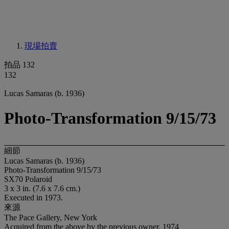
現場拍賣
拍品 132
132
Lucas Samaras (b. 1936)
Photo-Transformation 9/15/73
細節
Lucas Samaras (b. 1936)
Photo-Transformation 9/15/73
SX70 Polaroid
3 x 3 in. (7.6 x 7.6 cm.)
Executed in 1973.
來源
The Pace Gallery, New York
Acquired from the above by the previous owner, 1974