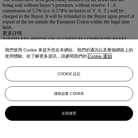
being sold without buyer’s premium, without reserve. f : A
commission of 5.5% (i.e. 6.578% inclusive of V. A. T.) will be
charged to the Buyer. It will be refunded to the Buyer upon proof of
export of the lot outside the European Union within the legal time
limit.
更多詳情
'UNTITLED'; BINDIS ON ALUMINUM COMPOSITE PANEL
登入
我們使用 Cookie 來提升您在本網站、我們的通訊以及整個網路上的
使用體驗。欲了解更多資訊，請參閱我們的
Cookie 通知
瀏覽狀況報告
COOKIE 設定
僅限必要 COOKIE
全部接受