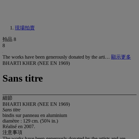
現場拍賣
拍品 8
8
The works have been generously donated by the arti…
顯示更多
BHARTI KHER (NEE EN 1969)
Sans titre
細節
BHARTI KHER (NEE EN 1969)
Sans titre
bindis sur panneau en aluminium
diamètre : 129 cm. (50¾ in.)
Réalisé en 2007.
注意事項
The works have been generously donated by the artists and are