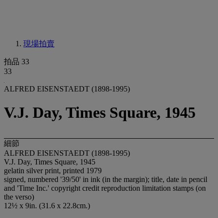
現場拍賣
拍品 33
33
ALFRED EISENSTAEDT (1898-1995)
V.J. Day, Times Square, 1945
細節
ALFRED EISENSTAEDT (1898-1995)
V.J. Day, Times Square, 1945
gelatin silver print, printed 1979
signed, numbered '39/50' in ink (in the margin); title, date in pencil
and 'Time Inc.' copyright credit reproduction limitation stamps (on
the verso)
12½ x 9in. (31.6 x 22.8cm.)