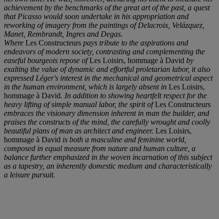
achievement by the benchmarks of the great art of the past, a quest
that Picasso would soon undertake in his appropriation and
reworking of imagery from the paintings of Delacroix, Velázquez,
Manet, Rembrandt, Ingres and Degas.
Where
Les Constructeurs
pays tribute to the aspirations and
endeavors of modern society, contrasting and complementing the
easeful bourgeois repose of
Les Loisirs, hommage à David
by
exalting the value of dynamic and effortful proletarian labor, it also
expressed Léger's interest in the mechanical and geometrical aspect
in the human environment, which is largely absent in
Les Loisirs,
hommage à David
. In addition to showing heartfelt respect for the
heavy lifting of simple manual labor, the spirit of
Les Constructeurs
embraces the visionary dimension inherent in man the builder, and
praises the constructs of the mind, the carefully wrought and coolly
beautiful plans of man as architect and engineer.
Les Loisirs,
hommage à David
is both a masculine and feminine world,
composed in equal measure from nature and human culture, a
balance further emphasized in the woven incarnation of this subject
as a tapestry, an inherently domestic medium and characteristically
a leisure pursuit.