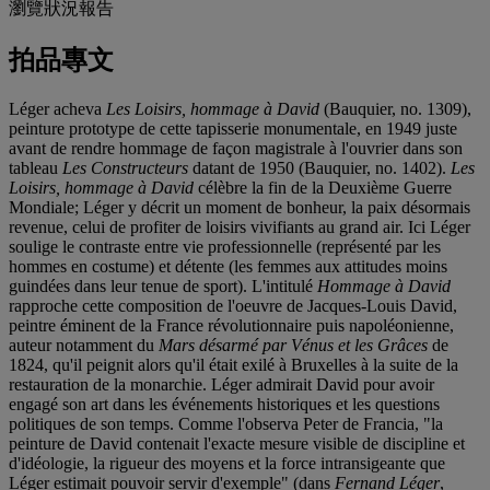
瀏覽狀況報告
拍品專文
Léger acheva
Les Loisirs, hommage à David
(Bauquier, no. 1309),
peinture prototype de cette tapisserie monumentale, en 1949 juste
avant de rendre hommage de façon magistrale à l'ouvrier dans son
tableau
Les Constructeurs
datant de 1950 (Bauquier, no. 1402).
Les
Loisirs, hommage à David
célèbre la fin de la Deuxième Guerre
Mondiale; Léger y décrit un moment de bonheur, la paix désormais
revenue, celui de profiter de loisirs vivifiants au grand air. Ici Léger
soulige le contraste entre vie professionnelle (représenté par les
hommes en costume) et détente (les femmes aux attitudes moins
guindées dans leur tenue de sport). L'intitulé
Hommage à David
rapproche cette composition de l'oeuvre de Jacques-Louis David,
peintre éminent de la France révolutionnaire puis napoléonienne,
auteur notamment du
Mars désarmé par Vénus et les Grâces
de
1824, qu'il peignit alors qu'il était exilé à Bruxelles à la suite de la
restauration de la monarchie. Léger admirait David pour avoir
engagé son art dans les événements historiques et les questions
politiques de son temps. Comme l'observa Peter de Francia, "la
peinture de David contenait l'exacte mesure visible de discipline et
d'idéologie, la rigueur des moyens et la force intransigeante que
Léger estimait pouvoir servir d'exemple" (dans
Fernand Léger
,