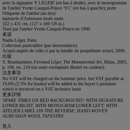
avec la signature 'F LEGER' (en bas à droite), avec le monogramme
de l'atelier Yvette Cauquil-Prince 'YC' (en bas à gauche); porte
l'étiquette de l'atelier (au dos)
tapisserie d'Aubusson tissée main
322 x 431 cm. (127 x 169 5/8 in.)
Tissé par l'atelier Yvette Cauquil-Prince en 1990
來源
Nadia Léger, Paris.
Collection particulière (par descendance).
Acquis auprès de celle-ci par la famille du propriétaire actuel, 2000.
出版
Y. Brunhammer,
Fernand Léger, The Monumental Art
, Milan, 2005,
p. 196, no. 210 (un autre exemplaire illustré en couleur).
注意事項
No VAT will be charged on the hammer price, but VAT payable at
19.6% (5.5% for books) will be added to the buyer’s premium
which is invoiced on a VAT inclusive basis
更多詳情
'SPARE TIMES ON RED BACKGROUND'; WITH SIGNATURE
LOWER RIGHT, WITH MONOGRAM LOWER LEFT; WITH
ATELIER LABEL ON THE REVERSE; HAND-WOVEN
AUBUSSON WOOL TAPESTRY.
登入