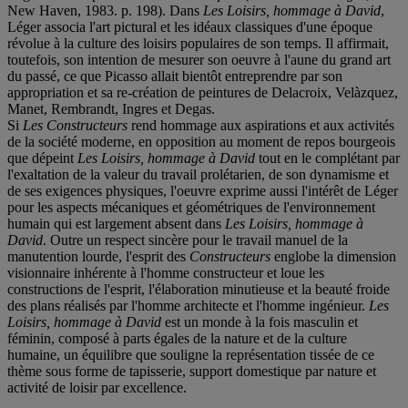
New Haven, 1983. p. 198). Dans
Les Loisirs, hommage à David
,
Léger associa l'art pictural et les idéaux classiques d'une époque
révolue à la culture des loisirs populaires de son temps. Il affirmait,
toutefois, son intention de mesurer son oeuvre à l'aune du grand art
du passé, ce que Picasso allait bientôt entreprendre par son
appropriation et sa re-création de peintures de Delacroix, Velàzquez,
Manet, Rembrandt, Ingres et Degas.
Si
Les Constructeurs
rend hommage aux aspirations et aux activités
de la société moderne, en opposition au moment de repos bourgeois
que dépeint
Les Loisirs, hommage à David
tout en le complétant par
l'exaltation de la valeur du travail prolétarien, de son dynamisme et
de ses exigences physiques, l'oeuvre exprime aussi l'intérêt de Léger
pour les aspects mécaniques et géométriques de l'environnement
humain qui est largement absent dans
Les Loisirs, hommage à
David
. Outre un respect sincère pour le travail manuel de la
manutention lourde, l'esprit des
Constructeurs
englobe la dimension
visionnaire inhérente à l'homme constructeur et loue les
constructions de l'esprit, l'élaboration minutieuse et la beauté froide
des plans réalisés par l'homme architecte et l'homme ingénieur.
Les
Loisirs, hommage à David
est un monde à la fois masculin et
féminin, composé à parts égales de la nature et de la culture
humaine, un équilibre que souligne la représentation tissée de ce
thème sous forme de tapisserie, support domestique par nature et
activité de loisir par excellence.