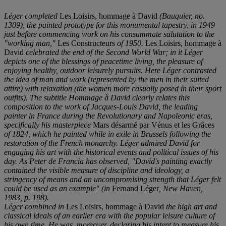
Léger completed
Les Loisirs, hommage à David
(Bauquier, no.
1309), the painted prototype for this monumental tapestry, in 1949
just before commencing work on his consummate salutation to the
"working man,"
Les Constructeurs
of 1950.
Les Loisirs, hommage à
David
celebrated the end of the Second World War; in it Léger
depicts one of the blessings of peacetime living, the pleasure of
enjoying healthy, outdoor leisurely pursuits. Here Léger contrasted
the idea of man and work (represented by the men in their suited
attire) with relaxation (the women more casually posed in their sport
outfits). The subtitle Hommage à David clearly relates this
composition to the work of Jacques-Louis David, the leading
painter in France during the Revolutionary and Napoleonic eras,
specifically his masterpiece
Mars désarmé par Vénus et les Grâces
of 1824, which he painted while in exile in Brussels following the
restoration of the French monarchy. Léger admired David for
engaging his art with the historical events and political issues of his
day. As Peter de Francia has observed, "David's painting exactly
contained the visible measure of discipline and ideology, a
stringency of means and an uncompromising strength that Léger felt
could be used as an example" (in
Fernand Léger
, New Haven,
1983, p. 198).
Léger combined in
Les Loisirs, hommage à David
the high art and
classical ideals of an earlier era with the popular leisure culture of
his own time. He was, moreover, declaring his intent to measure his