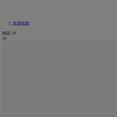
現場拍賣
拍品 19
19