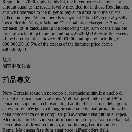
Regulations 2006 apply to this lot, the buyer agrees to pay us an
amount equal to the resale royalty provided for in those Regulations,
and we undertake to the buyer to pay such amount to the artist's
collection agent. Where there is no symbol Christie's generally sells
lots under the Margin Scheme. The final price charged to Buyer''s
for each lot, is calculated in the following way: 30% of the final bid
price of each lot up to and including € 20.000,00 26% of the excess
of the hammer price above € 20.000,00 and up and including €
800.000,00 18,5% of the excess of the hammer price above
€800.000,00
登入
瀏覽狀況報告
拍品專文
Piero Dorazio segue un percorso di formazione simile a quello di
altri artisti romani suoi coetanei. Molti tra questi, attorno al 1945,
tentano di superare la chiusura degli anni del fascismo e della guerra
e avvertono un'esigenza di aggiornamento, che può provenire solo
dalla conoscenza delle conquiste più avanzate della pittura europea.
Alcuni -tra cui Dorazio- si uniformano ai modi picassiani mediati dal
neocubismo di Renato Guttuso, attivo in quegli anni appunto a
Roma. Ma questa fase dura assai poco: all'esplodere della