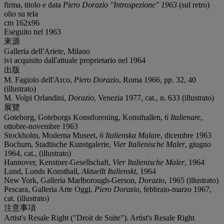
firma, titolo e data
Piero Dorazio "Introspezione" 1963
(sul retro)
olio su tela
cm 162x96
Eseguito nel 1963
來源
Galleria dell'Ariete, Milano
ivi acquisito dall'attuale proprietario nel 1964
出版
M. Fagiolo dell'Arco,
Piero Dorazio
, Roma 1966, pp. 32, 40
(illustrato)
M. Volpi Orlandini,
Dorazio
, Venezia 1977, cat., n. 633 (illustrato)
展覽
Goteborg, Goteborgs Konstforening, Konsthallen,
6 Italienare
,
ottobre-novembre 1963
Stockholm, Moderna Museet,
6 Italienska Malare
, dicembre 1963
Bochum, Stadtische Kunstgalerie,
Vier Italienische Maler
, giugno
1964, cat., (illustrato)
Hannover, Kenstner-Gesellschaft,
Vier Italienische Maler
, 1964
Lund, Lunds Konsthall,
Aktuellt Italienskt
, 1964
New York, Galleria Marlborough-Gerson,
Dorazio
, 1965 (illustrato)
Pescara, Galleria Arte Oggi,
Piero Dorazio
, febbraio-marzo 1967,
cat. (illustrato)
注意事項
Artist's Resale Right ("Droit de Suite"). Artist's Resale Right