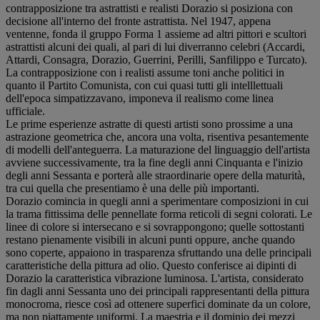
contrapposizione tra astrattisti e realisti Dorazio si posiziona con
decisione all'interno del fronte astrattista. Nel 1947, appena
ventenne, fonda il gruppo Forma 1 assieme ad altri pittori e scultori
astrattisti alcuni dei quali, al pari di lui diverranno celebri (Accardi,
Attardi, Consagra, Dorazio, Guerrini, Perilli, Sanfilippo e Turcato).
La contrapposizione con i realisti assume toni anche politici in
quanto il Partito Comunista, con cui quasi tutti gli intelllettuali
dell'epoca simpatizzavano, imponeva il realismo come linea
ufficiale.
Le prime esperienze astratte di questi artisti sono prossime a una
astrazione geometrica che, ancora una volta, risentiva pesantemente
di modelli dell'anteguerra. La maturazione del linguaggio dell'artista
avviene successivamente, tra la fine degli anni Cinquanta e l'inizio
degli anni Sessanta e porterà alle straordinarie opere della maturità,
tra cui quella che presentiamo è una delle più importanti.
Dorazio comincia in quegli anni a sperimentare composizioni in cui
la trama fittissima delle pennellate forma reticoli di segni colorati. Le
linee di colore si intersecano e si sovrappongono; quelle sottostanti
restano pienamente visibili in alcuni punti oppure, anche quando
sono coperte, appaiono in trasparenza sfruttando una delle principali
caratteristiche della pittura ad olio. Questo conferisce ai dipinti di
Dorazio la caratteristica vibrazione luminosa. L'artista, considerato
fin dagli anni Sessanta uno dei principali rappresentanti della pittura
monocroma, riesce così ad ottenere superfici dominate da un colore,
ma non piattamente uniformi. La maestria e il dominio dei mezzi