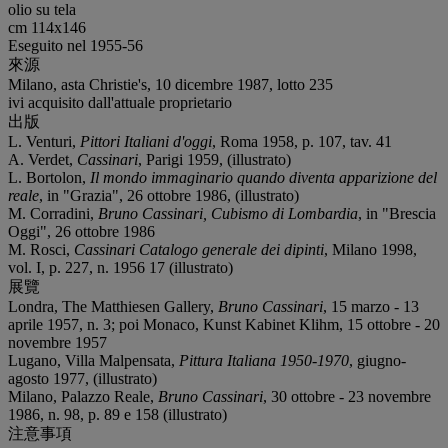
olio su tela
cm 114x146
Eseguito nel 1955-56
來源
Milano, asta Christie's, 10 dicembre 1987, lotto 235
ivi acquisito dall'attuale proprietario
出版
L. Venturi,
Pittori Italiani d'oggi
, Roma 1958, p. 107, tav. 41
A. Verdet,
Cassinari
, Parigi 1959, (illustrato)
L. Bortolon,
Il mondo immaginario quando diventa apparizione del
reale
, in "Grazia", 26 ottobre 1986, (illustrato)
M. Corradini,
Bruno Cassinari, Cubismo di Lombardia
, in "Brescia
Oggi", 26 ottobre 1986
M. Rosci,
Cassinari Catalogo generale dei dipinti
, Milano 1998,
vol. I, p. 227, n. 1956 17 (illustrato)
展覽
Londra, The Matthiesen Gallery,
Bruno Cassinari
, 15 marzo - 13
aprile 1957, n. 3; poi Monaco, Kunst Kabinet Klihm, 15 ottobre - 20
novembre 1957
Lugano, Villa Malpensata,
Pittura Italiana 1950-1970
, giugno-
agosto 1977, (illustrato)
Milano, Palazzo Reale,
Bruno Cassinari
, 30 ottobre - 23 novembre
1986, n. 98, p. 89 e 158 (illustrato)
注意事項