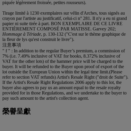
piquée légèrement froissée, petites rousseurs).
Tirage limité à 1230 exemplaires sur vélin d'Arches, tous signés au
crayon par l'artiste au justificatif, celui-ci n° 281. Il n'y a eu ni grand
papier ni suite tirée à part. BON EXEMPLAIRE DE CE LIVRE
ENTIÈREMENT COMPOSÉ PAR MATISSE. Garvey 202;
Hommage à Tériade
, p. 130-132 ("C'est sur le thème graphique de
la fleur de lys qu'est construit le livre").
注意事項
" f " : In addition to the regular Buyer’s premium, a commission of
7% (i.e. 7.49% inclusive of VAT for books, 8.372% inclusive of
VAT for the other lots) of the hammer price will be charged to the
buyer. It will be refunded to the Buyer upon proof of export of the
lot outside the European Union within the legal time limit.(Please
refer to section VAT refunds) Artist's Resale Right ("droit de Suite").
If the Artist's Resale Right Regulations 2006 apply to this lot, the
buyer also agrees to pay us an amount equal to the resale royalty
provided for in those Regulations, and we undertake to the buyer to
pay such amount to the artist's collection agent.
榮譽呈獻