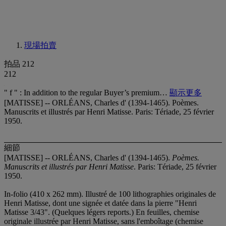
現場拍賣
拍品 212
212
" f " : In addition to the regular Buyer’s premium…
顯示更多
[MATISSE] -- ORLÉANS, Charles d' (1394-1465). Poèmes.
Manuscrits et illustrés par Henri Matisse. Paris: Tériade, 25 février
1950.
細節
[MATISSE] -- ORLÉANS, Charles d' (1394-1465).
Poèmes.
Manuscrits et illustrés par Henri Matisse
. Paris: Tériade, 25 février
1950.
In-folio (410 x 262 mm). Illustré de 100 lithographies originales de
Henri Matisse, dont une signée et datée dans la pierre "Henri
Matisse 3/43". (Quelques légers reports.) En feuilles, chemise
originale illustrée par Henri Matisse, sans l'emboîtage (chemise