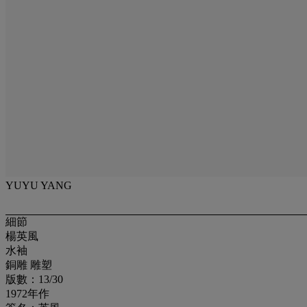
YUYU YANG
細節
楊英風
水袖
銅雕 雕塑
版數：13/30
1972年作