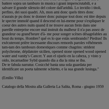
battere sopra un tamburo in musica i grani imperscrutabili, e a
salvare il grande silenzio del colore dall'aridità. Lo invidio i titoli,
perfino, dei suoi quadri. Ah, mon ami donc quels titres donc
n'aurais-je pu donc te donner donc puisque tout donc est titre depuis
le spectre immolé quand il descend en lui-meme pour s'expliquer le
coeur des autres nuits quand il ne trouve aucun frein dans une
pareille entreprise encore mal instruit du malheur il n'a pas assez de
grandeur ou grand'heure d'à- me pour songer scènes désagréables au
bout du temps. Hombre? qué es lo que estàs sembrando? Piedras! Ils
exécuteront prière incessante discours remords paroles véhéments
tam-tam des tambours domestiques comme chagrins: strident
polychrome, dépilatoire sicilien, opened stone opened wood opened
water and vanity's Cancer. Y aun el ojuelo en la cabeza, y visto y
oido, incarnadine Sybil quando dia a dia la nina se iba.
De te fabula narratur. Cosicché basta una sola guardata per
identificare un poeta talmente schietto, e la sua grande lusinga."
(Emilio Villa)
Catalogo della Mostra alla Galleria La Salita, Roma - giugno 1959