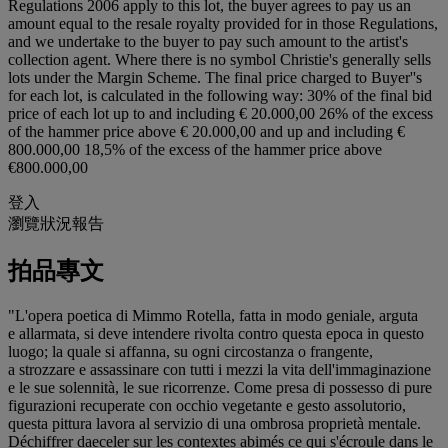
Regulations 2006 apply to this lot, the buyer agrees to pay us an
amount equal to the resale royalty provided for in those Regulations,
and we undertake to the buyer to pay such amount to the artist's
collection agent. Where there is no symbol Christie's generally sells
lots under the Margin Scheme. The final price charged to Buyer''s
for each lot, is calculated in the following way: 30% of the final bid
price of each lot up to and including € 20.000,00 26% of the excess
of the hammer price above € 20.000,00 and up and including €
800.000,00 18,5% of the excess of the hammer price above
€800.000,00
登入
瀏覽狀況報告
拍品專文
"L'opera poetica di Mimmo Rotella, fatta in modo geniale, arguta
e allarmata, si deve intendere rivolta contro questa epoca in questo
luogo; la quale si affanna, su ogni circostanza o frangente,
a strozzare e assassinare con tutti i mezzi la vita dell'immaginazione
e le sue solennità, le sue ricorrenze. Come presa di possesso di pure
figurazioni recuperate con occhio vegetante e gesto assolutorio,
questa pittura lavora al servizio di una ombrosa proprietà mentale.
Déchiffrer daeceler sur les contextes abimés ce qui s'écroule dans le