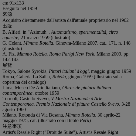
cm 91x133
Eseguito nel 1959
來源
Acquisito direttamente dall'artista dall'attuale proprietario nel 1962
出版
B. Alfieri, in "Azimuth",
Automatismo, sperimentalità, circo
equestre
, 21 marzo 1959 (illustrato)
G. Celant,
Mimmo Rotella
, Ginevra-Milano 2007, cat., 171, n. 148
(illustrato)
A. Fiz,
Mimmo Rotella. Roma Parigi New York
, Milano 2009, pp.
142-143
展覽
Tokyo, Salone Syrokia,
Pittori italiani d'oggi
, maggio-giugno 1959
Roma, Galleria La Salita,
Rotella
, giugno 1959 (illustrato sulla
copertina del catalogo)
Lima, Museo De Arte Italiano,
Obras de pintura italiana
contemporànea
, ottobre 1959
Termoli, Castello Svevo,
V Mostra Nazionale d'Arte
Contemporanea. Premio Nazionale di pittura Castello Svevo
, 3-28
agosto 1960
Milano, Rotonda di Via Besana,
Mimmo Rotella
, 30 aprile-22
maggio 1975, cat. (illustrato con il titolo
Perù
)
注意事項
Artist's Resale Right ("Droit de Suite"). Artist's Resale Right