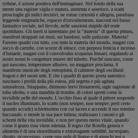
rythme, è azione positiva dell'immaginare. Nel fondo della sua
mente una ragione vigila e matura, annienta e asserisce, a scatti
proscioglie gli indici decisivi, ne estrae curiosità e allegria, parafrasa
leggende enigmatiche, espaces d'envoùtements, nascosti nel basso
fantastico sociale, nel fievole, nelle sanzioni stupide del reale
quotidiano. Gli inerti si lamentano per la "materia" di questa pittura,
manifesti strappati sui muri, sui bandoni, sulle palizzate. Materia?
Faremo quadri con tutto, con tutta la materia del mondo, magari con
succo di carrube, con scorze di stirace, con porpora fenicia e incenso
d'Ismaele, magari con il convolvulus scoparius linnaei, regalando ai
nostri nonni le congetture misere del tubetto. Purché nascano, come
qui nascono, temperature allusive, un maggiore proclama, il
manifesto musicale degli entropismi, il calmiere degli oscillanti
fragori e dei suoni miti. E che i quadri di questo poeta autentico
suscitano i profili della più estesa, più segreta e più agitata
naturalezza. Strappano, dirimono brevi firmamenti, sigle ragionate di
tohu ubohu, e una mandria di trombe, di colori spenti come la
invisibile pelle del mondo. L'occhio fisso al quale il pittore sospende
il nucleo illuminato, lo scatto (non sempre, non sempre; però certo
quando accade) schiettissimo con cui lacera e accende il suo minimo
baccanale, o stende la sua pace intima; realizzano i canoni e gli
schemi della vita invisibile, e non per questo meno vitale, quando
come il grano essa viene mietuta. Il regno che Rotella genera e
alimenta è di una straordinaria e extravagante subtilité, increspato,
dirotto, riconcertato, come una orda di lingue e di giunchi tesi a