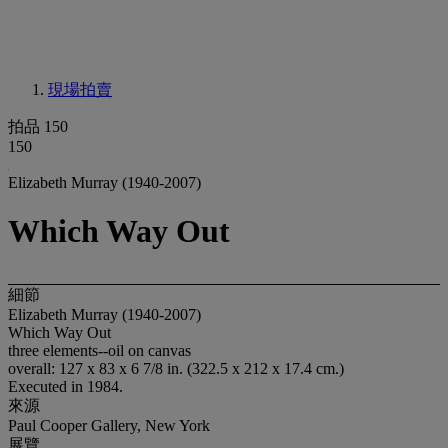
現場拍賣
拍品 150
150
Elizabeth Murray (1940-2007)
Which Way Out
細節
Elizabeth Murray (1940-2007)
Which Way Out
three elements--oil on canvas
overall: 127 x 83 x 6 7/8 in. (322.5 x 212 x 17.4 cm.)
Executed in 1984.
來源
Paul Cooper Gallery, New York
展覽