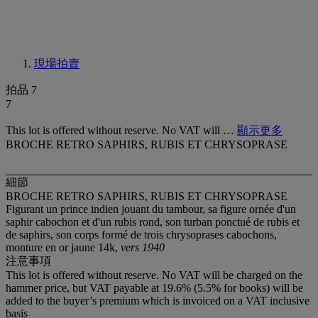
現場拍賣
拍品 7
7
This lot is offered without reserve. No VAT will …
顯示更多
BROCHE RETRO SAPHIRS, RUBIS ET CHRYSOPRASE
細節
BROCHE RETRO SAPHIRS, RUBIS ET CHRYSOPRASE
Figurant un prince indien jouant du tambour, sa figure ornée d'un
saphir cabochon et d'un rubis rond, son turban ponctué de rubis et
de saphirs, son corps formé de trois chrysoprases cabochons,
monture en or jaune 14k,
vers 1940
注意事項
This lot is offered without reserve. No VAT will be charged on the
hammer price, but VAT payable at 19.6% (5.5% for books) will be
added to the buyer’s premium which is invoiced on a VAT inclusive
basis