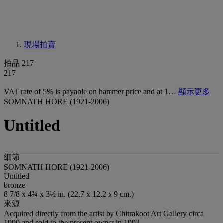
現場拍賣
拍品 217
217
VAT rate of 5% is payable on hammer price and at 1…
顯示更多
SOMNATH HORE (1921-2006)
Untitled
細節
SOMNATH HORE (1921-2006)
Untitled
bronze
8 7/8 x 4¾ x 3½ in. (22.7 x 12.2 x 9 cm.)
來源
Acquired directly from the artist by Chitrakoot Art Gallery circa
1990 and sold to the present owner in 1992