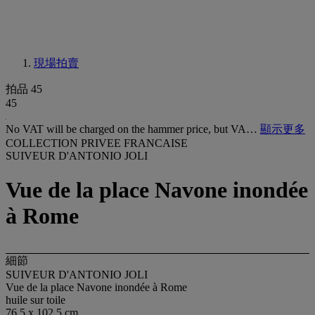
現場拍賣
拍品 45
45
No VAT will be charged on the hammer price, but VA…
顯示更多
COLLECTION PRIVEE FRANCAISE
SUIVEUR D'ANTONIO JOLI
Vue de la place Navone inondée
à Rome
細節
SUIVEUR D'ANTONIO JOLI
Vue de la place Navone inondée à Rome
huile sur toile
76,5 x 102,5 cm.