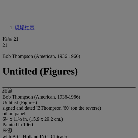
現場拍賣
拍品 21
21
Bob Thompson (American, 1936-1966)
Untitled (Figures)
細節
Bob Thompson (American, 1936-1966)
Untitled (Figures)
signed and dated 'BThompson '60' (on the reverse)
oil on panel
6¼ x 11½ in. (15.9 x 29.2 cm.)
Painted in 1960.
來源
with B.C. Holland INC, Chicago.