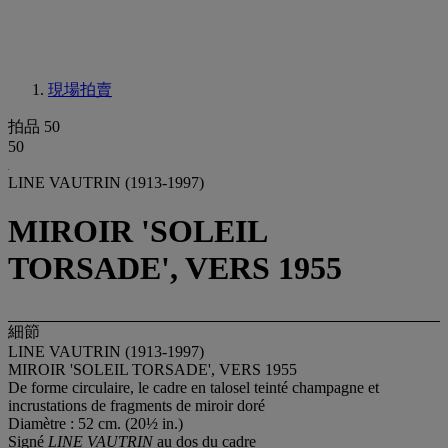
現場拍賣
拍品 50
50
LINE VAUTRIN (1913-1997)
MIROIR 'SOLEIL
TORSADE', VERS 1955
細節
LINE VAUTRIN (1913-1997)
MIROIR 'SOLEIL TORSADE', VERS 1955
De forme circulaire, le cadre en talosel teinté champagne et
incrustations de fragments de miroir doré
Diamètre : 52 cm. (20½ in.)
Signé
LINE VAUTRIN
au dos du cadre