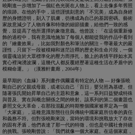
曉剛進一步增加了一個紅色光斑在人物上，看上去像多年舊照
的痕跡。在他的手中，這些謹慎刻意的「不完美」成為自身經
歷的身體證明，刻入了肌膚，彷彿成為自己的基因密碼。藝術
家故意減少了人物肖像和特徵的細節描畫，給他們一致的感
覺，並提高了他所選擇的象徵意義。他曾說：「在這個重新修
飾的過程中，我有意識地施加了每個人都能從我的作品中看到
的『繪畫效果』，比如我對顏色和筆法的關注－帶著最大的嚴
謹性，只留下一段被模糊和迷茫詮釋的歷史和生命片段，一個
個靈魂迫於大眾標準化的壓力而掙扎，臉上的表情平靜如水其
實心裡洶湧波瀾，這幾代人都反覆經歷著這種生活在矛盾中的
模糊命運。」（漢雅軒畫廊，2004年）
最早期的《血緣》系列畫作偶爾還有特定的人物 — 好像張曉
剛自己的父親或母親，或者以自己「百日」嬰兒照為基礎。但
隨著張氏開始昇華自己的主題和意象，這一系列日益變成特殊
與普及、實在與概念關係之間的映射。該系列的第二個畫題也
參照文化大革命，在那段混亂的時期整個國家被界定為一個
「大家庭」，這種意識形態往往與傳統中國家庭所信奉的責任
和義務不符。但對張曉剛來說，當時的環境和挑戰放大了存在
的固有矛盾，他們表達了那一代的特徵，但也是中國社會持續
的挑戰。張曉剛曾說：「我們就像一個大家庭。在這個家庭，