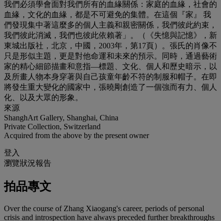
我們必須學會面對我們所有的血緣關係：家庭的血緣，社會的
血緣，文化的血緣，都是不可避免的集體。在這個『家』 我
們發現集中著這麼多的個人主義和親密關係，我們彼此約束，
我們彼此消滅，我們也彼此依賴著」。（《失憶與記憶》，新
東城出版社，北京，中國，2003年，第17頁）。張氏的肖像不
只是形似主題，更是對他命運和未來的預示。同時，通過藝術
家的精心細節描畫和意指—標題、文化、個人和歷史暗示，以
及所畫人物本身穿著與自己孩童年齡不符的制服和帽子。在即
將發生重大變化的國家中，張曉剛創造了一個強而有力、個人
化、以及大眾的形象。
來源
ShanghArt Gallery, Shanghai, China
Private Collection, Switzerland
Acquired from the above by the present owner
登入
瀏覽狀況報告
拍品專文
Over the course of Zhang Xiaogang's career, periods of personal
crisis and introspection have always preceded further breakthroughs