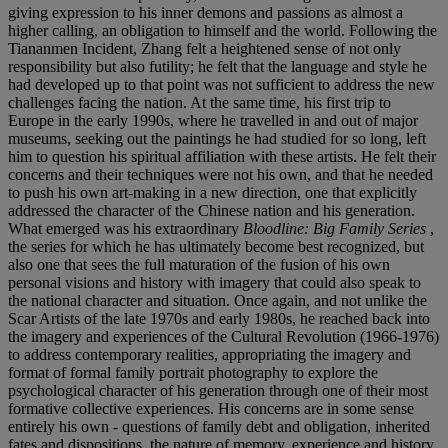
giving expression to his inner demons and passions as almost a
higher calling, an obligation to himself and the world. Following the
Tiananmen Incident, Zhang felt a heightened sense of not only
responsibility but also futility; he felt that the language and style he
had developed up to that point was not sufficient to address the new
challenges facing the nation. At the same time, his first trip to
Europe in the early 1990s, where he travelled in and out of major
museums, seeking out the paintings he had studied for so long, left
him to question his spiritual affiliation with these artists. He felt their
concerns and their techniques were not his own, and that he needed
to push his own art-making in a new direction, one that explicitly
addressed the character of the Chinese nation and his generation.
What emerged was his extraordinary
Bloodline: Big Family Series
,
the series for which he has ultimately become best recognized, but
also one that sees the full maturation of the fusion of his own
personal visions and history with imagery that could also speak to
the national character and situation. Once again, and not unlike the
Scar Artists of the late 1970s and early 1980s, he reached back into
the imagery and experiences of the Cultural Revolution (1966-1976)
to address contemporary realities, appropriating the imagery and
format of formal family portrait photography to explore the
psychological character of his generation through one of their most
formative collective experiences. His concerns are in some sense
entirely his own - questions of family debt and obligation, inherited
fates and dispositions, the nature of memory, experience and history