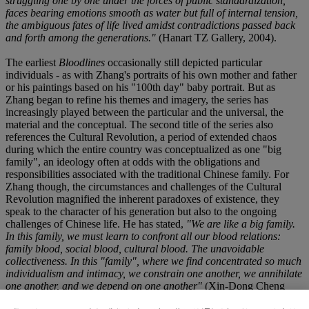
struggling one by one under the forces of public standardization,
faces bearing emotions smooth as water but full of internal tension,
the ambiguous fates of life lived amidst contradictions passed back
and forth among the generations."
(Hanart TZ Gallery, 2004).
The earliest
Bloodlines
occasionally still depicted particular
individuals - as with Zhang's portraits of his own mother and father
or his paintings based on his "100th day" baby portrait. But as
Zhang began to refine his themes and imagery, the series has
increasingly played between the particular and the universal, the
material and the conceptual. The second title of the series also
references the Cultural Revolution, a period of extended chaos
during which the entire country was conceptualized as one "big
family", an ideology often at odds with the obligations and
responsibilities associated with the traditional Chinese family. For
Zhang though, the circumstances and challenges of the Cultural
Revolution magnified the inherent paradoxes of existence, they
speak to the character of his generation but also to the ongoing
challenges of Chinese life. He has stated,
"We are like a big family.
In this family, we must learn to confront all our blood relations:
family blood, social blood, cultural blood. The unavoidable
collectiveness. In this "family", where we find concentrated so much
individualism and intimacy, we constrain one another, we annihilate
one another, and we depend on one another"
(Xin-Dong Cheng
Publishing House,
Forget and Remember
, Beijing, China, 2003, p.