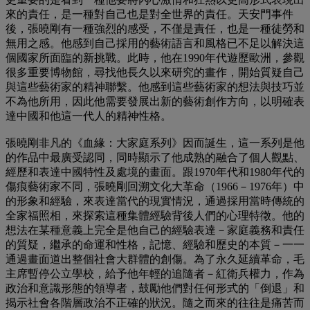
來的責任，是一種對自己也是對全世界的責任。天安門事件
後，張曉剛有一種強烈的感受，不僅是責任，也是一種徒勞和
無用之感。他感到自己採用的藝術語言和風格已不足以解決這
個國家所面臨的新挑戰。此時，他在1990年代遊歷歐洲，參觀
很多重要博物館，尋找他長久以來研究的畫作，開始質疑自己
與這些藝術家的精神聯繫。他感到這些藝術家的想法與技巧並
不為他所用，因此他需要發展出新的藝術創作方向，以明確表
達中國和他這一代人的精神性格。
張曉剛非凡的《血緣：大家庭系列》因而誕生，這一系列是他
的作品中最廣受認同，同時顯示了他成熟的融合了個人觀點、
經歷和表達中國特性及處境的畫面。跟1970年代和1980年代的
傷痕藝術家不同，張曉剛回溯文化大革命（1966－1976年）中
的形象和經驗，來表達當代的現實情況，通過採用當時傳統的
全家福照相，來探索這種集體經驗背後人們的心理特徵。他的
想法在某種意義上完全是他自己的經驗表達－家庭義務和責任
的質疑，繼承的命運和性格，記憶、經驗和歷史的本質－一一
通過畫面道出整個社會大群體的創傷。為了永久延續革命，毛
主席暫停公立學校，給予他年輕的追隨者－紅衛兵權力，作為
政治和意識形態的領導者，鼓勵他們對任何形式的「倒退」和
揭示社會各階層政治不正確的狀況。隨之而來的往往是痛苦而