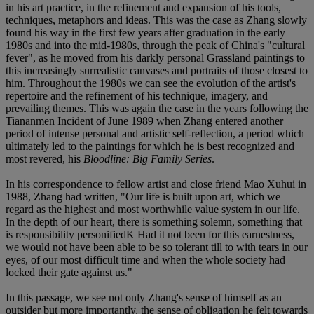
in his art practice, in the refinement and expansion of his tools,
techniques, metaphors and ideas. This was the case as Zhang slowly
found his way in the first few years after graduation in the early
1980s and into the mid-1980s, through the peak of China's "cultural
fever", as he moved from his darkly personal Grassland paintings to
this increasingly surrealistic canvases and portraits of those closest to
him. Throughout the 1980s we can see the evolution of the artist's
repertoire and the refinement of his technique, imagery, and
prevailing themes. This was again the case in the years following the
Tiananmen Incident of June 1989 when Zhang entered another
period of intense personal and artistic self-reflection, a period which
ultimately led to the paintings for which he is best recognized and
most revered, his
Bloodline: Big Family Series
.
In his correspondence to fellow artist and close friend Mao Xuhui in
1988, Zhang had written, "Our life is built upon art, which we
regard as the highest and most worthwhile value system in our life.
In the depth of our heart, there is something solemn, something that
is responsibility personifiedK Had it not been for this earnestness,
we would not have been able to be so tolerant till to with tears in our
eyes, of our most difficult time and when the whole society had
locked their gate against us."
In this passage, we see not only Zhang's sense of himself as an
outsider but more importantly, the sense of obligation he felt towards