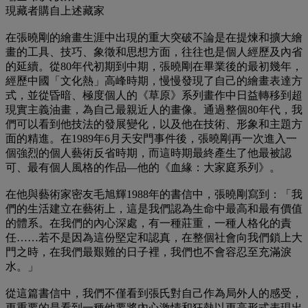
現藏者購自上述藏家
在張曉剛的繪畫生涯中出現的重大突破不論是在提煉和擴大繪
畫的工具、技巧、象徵和思想方面，往往也是個人經歷及內省
的延續。從80年代初期到中期，張曉剛在畢業後的最初幾年，
經歷中國「文化熱」高峰時期，慢慢發現了自己的繪畫表達方
式，並從昏暗、極度個人的《草原》系列畫作中日益轉移到超
現實主義油畫，為自己最親近人的畫像。通過整個80年代，我
們可以看到他技法的發展變化，以及他在技術、形象和主題方
面的精進。在1989年6月天安門事件後，張曉剛再一次進入一
個強烈的個人藝術反省時期，而這時期最終產生了他最被認
可、最有個人風格的作品—他的《血緣：大家庭系列》。
在他與藝術家密友毛旭輝1988年的書信中，張曉剛寫到：「我
們的生活建立在藝術上，這是我們認為生命中最高和最有價值
的體系。在我們的內心深處，有一種莊重，一種人格化的責
任……若不是因為這份堅定和認真，在整個社會向我們鎖上大
門之時，在我們最艱難的日子裡，我們也不會容忍至充滿淚
水。」
從這篇書信中，我們不僅看到張氏對自己作為局外人的感受，
更重要的是看到一種他要將內心激情和狂熱以更高形式表現出