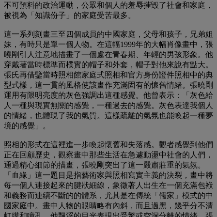
不可預料的政治運動，公眾和個人的羞辱摧毀了社會和家庭，
被視為「知識份子」的家庭受苦最多。
這一系列刻畫三至四個成員的中國家庭，父母和孩子，兄弟姐
妹，有時只是單一個人物。在這幅1999年的大幅肖像畫中，張
曉剛引人注意地描畫了一個處在青春期、年輕的男孩形象。他
穿戴著當時標準而樸實的帽子和外套，帽子對他來說有點大。
張氏再借鑒當時照相館家庭式照相和官方身份證件照相中的典
型式樣，這一貫的風格使該畫作充滿固有的懷舊情緒。張曉剛
運用有限明亮度的灰色強調出這種感覺。他曾表示：「灰色給
人一種與現實無關的感覺，一種過去的感覺。灰色表達我個人
的情緒，也體現了我的氣質。這樣疏離的氣氛也能喚起一種夢
境的感覺」。
照相的形式在這裡進一步喚起懷舊和失落感。觀者感覺到他們
正在回顧歷史，觀察畫中那些生活在急遽動盪中社會的人們，
通過精心細節的描畫，張曉剛突出了這一嚴肅莊重的氣氛。
「血緣」這一題目是指藝術家與照相寫實主義的決裂，畫中將
每一個人連接起來的腱狀細線，象徵著人出生在一個充滿包袱
和義務而連續不斷的的體系，尤其是在傳統「儒家」模式的中
國家庭中。畫中人物的眼睛略有內斜，而且過黑，幾乎分不清
虹膜和瞳孔。他飄浮的目光表現出受驚或空洞分離的情緒。張