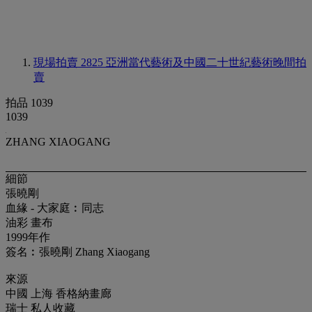
現場拍賣 2825
亞洲當代藝術及中國二十世紀藝術晚間拍
賣
拍品 1039
1039
ZHANG XIAOGANG
細節
張曉剛
血緣 - 大家庭︰同志
油彩 畫布
1999年作
簽名︰張曉剛 Zhang Xiaogang
來源
中國 上海 香格納畫廊
瑞士 私人收藏