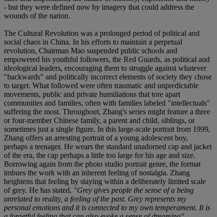
- but they were defined now by imagery that could address the
wounds of the nation.
The Cultural Revolution was a prolonged period of political and
social chaos in China. In his efforts to maintain a perpetual
revolution, Chairman Mao suspended public schools and
empowered his youthful followers, the Red Guards, as political and
ideological leaders, encouraging them to struggle against whatever
"backwards" and politically incorrect elements of society they chose
to target. What followed were often traumatic and unpredictable
movements, public and private humiliations that tore apart
communities and families, often with families labeled "intellectuals"
suffering the most. Throughout, Zhang's series might feature a three
or four-member Chinese family, a parent and child, siblings, or
sometimes just a single figure. In this large-scale portrait from 1999,
Zhang offers an arresting portrait of a young adolescent boy,
perhaps a teenager. He wears the standard unadorned cap and jacket
of the era, the cap perhaps a little too large for his age and size.
Borrowing again from the photo studio portrait genre, the format
imbues the work with an inherent feeling of nostalgia. Zhang
heightens that feeling by staying within a deliberately limited scale
of grey. He has stated,
"Grey gives people the sense of a being
unrelated to reality, a feeling of the past. Grey represents my
personal emotions and it is connected to my own temperament. It is
a forgetful feeling that can also evoke a sense of dreaming"
.