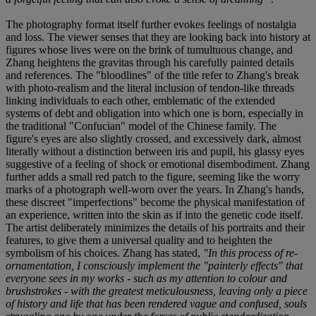
The photography format itself further evokes feelings of nostalgia
and loss. The viewer senses that they are looking back into history at
figures whose lives were on the brink of tumultuous change, and
Zhang heightens the gravitas through his carefully painted details
and references. The "bloodlines" of the title refer to Zhang's break
with photo-realism and the literal inclusion of tendon-like threads
linking individuals to each other, emblematic of the extended
systems of debt and obligation into which one is born, especially in
the traditional "Confucian" model of the Chinese family. The
figure's eyes are also slightly crossed, and excessively dark, almost
literally without a distinction between iris and pupil, his glassy eyes
suggestive of a feeling of shock or emotional disembodiment. Zhang
further adds a small red patch to the figure, seeming like the worry
marks of a photograph well-worn over the years. In Zhang's hands,
these discreet "imperfections" become the physical manifestation of
an experience, written into the skin as if into the genetic code itself.
The artist deliberately minimizes the details of his portraits and their
features, to give them a universal quality and to heighten the
symbolism of his choices. Zhang has stated,
"In this process of re-
ornamentation, I consciously implement the "painterly effects" that
everyone sees in my works - such as my attention to colour and
brushstrokes - with the greatest meticulousness, leaving only a piece
of history and life that has been rendered vague and confused, souls