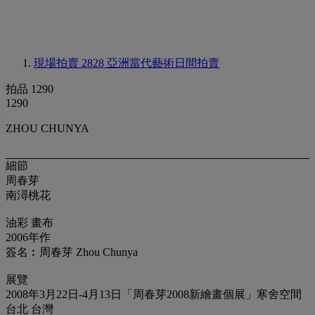
現場拍賣 2828
亞洲當代藝術日間拍賣
拍品 1290
1290
ZHOU CHUNYA
細節
周春芽
南潯桃花
油彩 畫布
2006年作
簽名︰周春芽 Zhou Chunya
展覽
2008年3月22日-4月13日「周春芽2008新繪畫個展」寒舍空間
台北 台灣