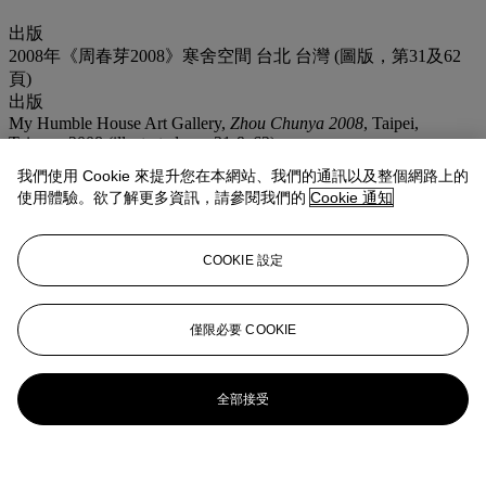
出版
2008年《周春芽2008》寒舍空間 台北 台灣 (圖版，第31及62
頁)
出版
My Humble House Art Gallery,
Zhou Chunya 2008
, Taipei,
Taiwan, 2008 (illustrated, pp. 31 & 62).
展覽
我們使用 Cookie 來提升您在本網站、我們的通訊以及整個網路上的
Taipei, Taiwan, My Humble House Art Gallery,
2008 Zhou Chunya
使用體驗。欲了解更多資訊，請參閱我們的
Cookie 通知
New Painting Solo Exhibition
, 22 March-13 April 2008.
登入
COOKIE 設定
瀏覽狀況報告
更多來自
亞洲當代藝術日間拍賣
僅限必要 COOKIE
查看全部
查看全部
全部接受