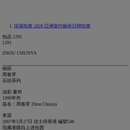
現場拍賣 2828
亞洲當代藝術日間拍賣
拍品 1291
1291
ZHOU CHUNYA
細節
周春芽
石頭系列
油彩 畫布
1999年作
簽名︰周春芽 Zhou Chunya
來源
2007年5月27日 佳士得香港 編號548
現藏者購自上述拍賣