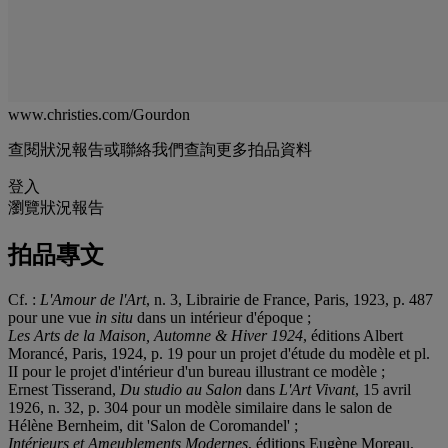
www.christies.com/Gourdon
查閱狀況報告或聯絡我們查詢更多拍品資料
登入
瀏覽狀況報告
拍品專文
Cf. :
L'Amour de l'Art
, n. 3, Librairie de France, Paris, 1923, p. 487
pour une vue
in situ
dans un intérieur d'époque ;
Les Arts de la Maison, Automne & Hiver 1924
, éditions Albert
Morancé, Paris, 1924, p. 19 pour un projet d'étude du modèle et pl.
II pour le projet d'intérieur d'un bureau illustrant ce modèle ;
Ernest Tisserand,
Du studio au Salon
dans
L'Art Vivant
, 15 avril
1926, n. 32, p. 304 pour un modèle similaire dans le salon de
Hélène Bernheim, dit 'Salon de Coromandel' ;
Intérieurs et Ameublements Modernes
, éditions Eugène Moreau,