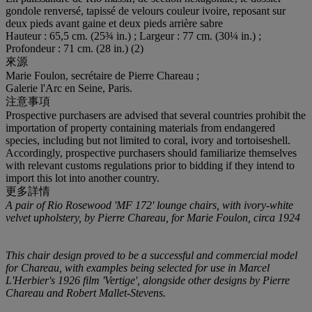
gondole renversé, tapissé de velours couleur ivoire, reposant sur
deux pieds avant gaine et deux pieds arrière sabre
Hauteur : 65,5 cm. (25¾ in.) ; Largeur : 77 cm. (30¼ in.) ;
Profondeur : 71 cm. (28 in.) (2)
來源
Marie Foulon, secrétaire de Pierre Chareau ;
Galerie l'Arc en Seine, Paris.
注意事項
Prospective purchasers are advised that several countries prohibit the
importation of property containing materials from endangered
species, including but not limited to coral, ivory and tortoiseshell.
Accordingly, prospective purchasers should familiarize themselves
with relevant customs regulations prior to bidding if they intend to
import this lot into another country.
更多詳情
A pair of Rio Rosewood 'MF 172' lounge chairs, with ivory-white
velvet upholstery, by Pierre Chareau, for Marie Foulon, circa 1924
This chair design proved to be a successful and commercial model
for Chareau, with examples being selected for use in Marcel
L'Herbier's 1926 film 'Vertige', alongside other designs by Pierre
Chareau and Robert Mallet-Stevens.