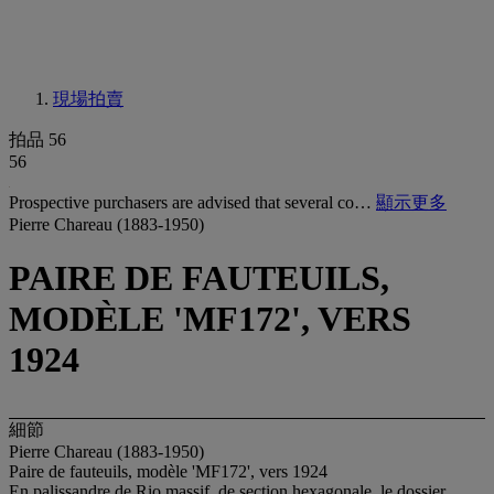
現場拍賣
拍品 56
56
Prospective purchasers are advised that several co…
顯示更多
Pierre Chareau (1883-1950)
PAIRE DE FAUTEUILS,
MODÈLE 'MF172', VERS
1924
細節
Pierre Chareau (1883-1950)
Paire de fauteuils, modèle 'MF172', vers 1924
En palissandre de Rio massif, de section hexagonale, le dossier