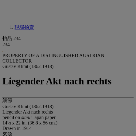
現場拍賣
拍品 234
234
PROPERTY OF A DISTINGUISHED AUSTRIAN
COLLECTOR
Gustav Klimt (1862-1918)
Liegender Akt nach rechts
細節
Gustav Klimt (1862-1918)
Liegender Akt nach rechts
pencil on
simili
Japan paper
14½ x 22 in. (36.8 x 56 cm.)
Drawn in 1914
來源