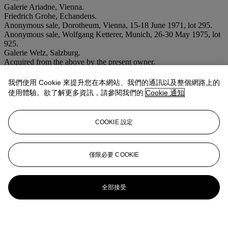
Galerie Ariadne, Vienna.
Friedrich Grohe, Echandens.
Anonymous sale, Dorotheum, Vienna, 15-18 June 1971, lot 295.
Anonymous sale, Wolfgang Ketterer, Munich, 26-30 May 1975, lot
925.
Galerie Welz, Salzburg.
Acquired from the above by the present owner.
出版
A. Strobl,
Gustav Klimt, Die Zeichnungen
, vol. III,
1912-1918
,
我們使用 Cookie 來提升您在本網站、我們的通訊以及整個網路上的
Salzburg, 1984, no. 2450 (illustrated p. 81).
使用體驗。欲了解更多資訊，請參閱我們的
Cookie 通知
COOKIE 設定
僅限必要 COOKIE
全部接受