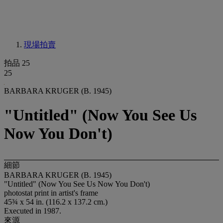
現場拍賣
拍品 25
25
BARBARA KRUGER (B. 1945)
"Untitled" (Now You See Us
Now You Don't)
細節
BARBARA KRUGER (B. 1945)
"Untitled" (Now You See Us Now You Don't)
photostat print in artist's frame
45¾ x 54 in. (116.2 x 137.2 cm.)
Executed in 1987.
來源