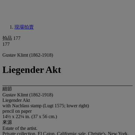
現場拍賣
拍品 177
177
Gustav Klimt (1862-1918)
Liegender Akt
細節
Gustav Klimt (1862-1918)
Liegender Akt
with Nachlass stamp (Lugt 1575; lower right)
pencil on paper
14½ x 22¼ in. (37 x 56 cm.)
來源
Estate of the artist.
Private collection, El Cajon, California; sale, Christie's, New York,