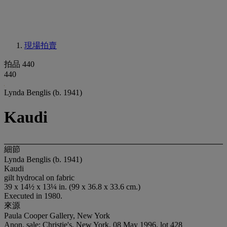
現場拍賣
拍品 440
440
Lynda Benglis (b. 1941)
Kaudi
細節
Lynda Benglis (b. 1941)
Kaudi
gilt hydrocal on fabric
39 x 14½ x 13¼ in. (99 x 36.8 x 33.6 cm.)
Executed in 1980.
來源
Paula Cooper Gallery, New York
Anon. sale; Christie's, New York, 08 May 1996, lot 428