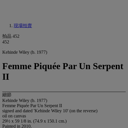
現場拍賣
拍品 452
452
Kehinde Wiley (b. 1977)
Femme Piquée Par Un Serpent
II
細節
Kehinde Wiley (b. 1977)
Femme Piquée Par Un Serpent II
signed and dated 'Kehinde Wiley 10' (on the reverse)
oil on canvas
29½ x 59 1/8 in. (74.9 x 150.1 cm.)
Painted in 2010.