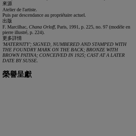
來源
Atelier de l'artiste.
Puis par descendance au propriétaire actuel.
出版
F. Marcilhac,
Chana Orloff
, Paris, 1991, p. 225, no. 97 (modèle en
pierre illustré, p. 224).
更多詳情
'MATERNITY'; SIGNED, NUMBERED AND STAMPED WITH
THE FOUNDRY MARK ON THE BACK; BRONZE WITH
BROWN PATINA; CONCEIVED IN 1925; CAST AT A LATER
DATE BY SUSSE.
榮譽呈獻