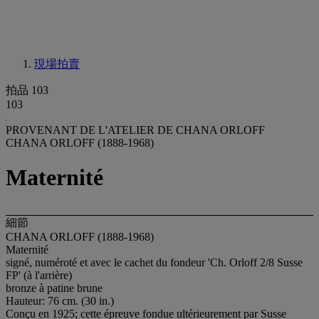
現場拍賣
拍品 103
103
PROVENANT DE L'ATELIER DE CHANA ORLOFF
CHANA ORLOFF (1888-1968)
Maternité
細節
CHANA ORLOFF (1888-1968)
Maternité
signé, numéroté et avec le cachet du fondeur 'Ch. Orloff 2/8 Susse
FP' (à l'arrière)
bronze à patine brune
Hauteur: 76 cm. (30 in.)
Conçu en 1925; cette épreuve fondue ultérieurement par Susse