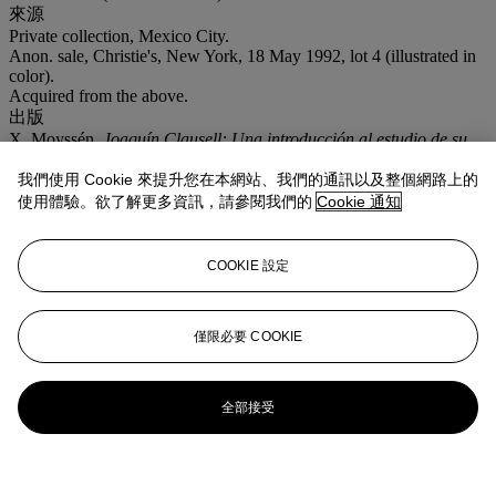
來源
Private collection, Mexico City.
Anon. sale, Christie's, New York, 18 May 1992, lot 4 (illustrated in
color).
Acquired from the above.
出版
X. Moyssén,
Joaquín Clausell: Una introducción al estudio de su
obra
, Mexico City, Universidad Nacional Autónoma de México,
1992, p. 92, no. 4 (illustrated).
我們使用 Cookie 來提升您在本網站、我們的通訊以及整個網路上的
使用體驗。欲了解更多資訊，請參閱我們的
Cookie 通知
COOKIE 設定
僅限必要 COOKIE
全部接受