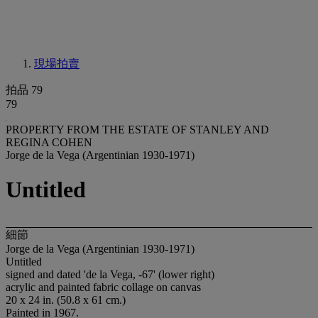
現場拍賣
拍品 79
79
PROPERTY FROM THE ESTATE OF STANLEY AND
REGINA COHEN
Jorge de la Vega (Argentinian 1930-1971)
Untitled
細節
Jorge de la Vega (Argentinian 1930-1971)
Untitled
signed and dated 'de la Vega, -67' (lower right)
acrylic and painted fabric collage on canvas
20 x 24 in. (50.8 x 61 cm.)
Painted in 1967.