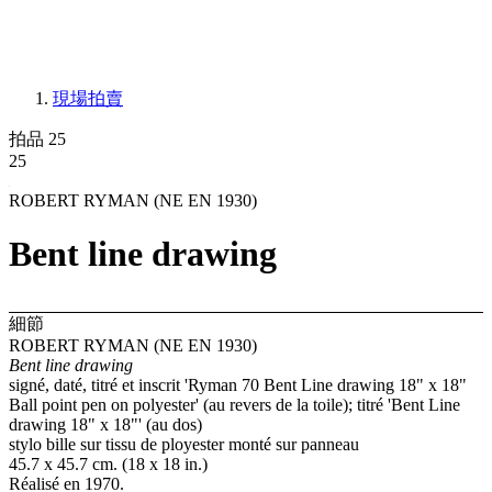
現場拍賣
拍品 25
25
ROBERT RYMAN (NE EN 1930)
Bent line drawing
細節
ROBERT RYMAN (NE EN 1930)
Bent line drawing
signé, daté, titré et inscrit 'Ryman 70 Bent Line drawing 18" x 18"
Ball point pen on polyester' (au revers de la toile); titré 'Bent Line
drawing 18" x 18"' (au dos)
stylo bille sur tissu de ployester monté sur panneau
45.7 x 45.7 cm. (18 x 18 in.)
Réalisé en 1970.