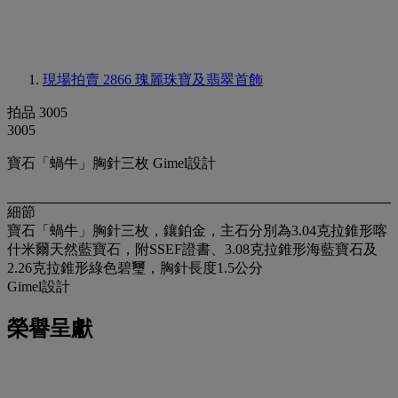
現場拍賣 2866
瑰麗珠寶及翡翠首飾
拍品 3005
3005
寶石「蝸牛」胸針三枚 Gimel設計
細節
寶石「蝸牛」胸針三枚，鑲鉑金，主石分別為3.04克拉錐形喀
什米爾天然藍寶石，附SSEF證書、3.08克拉錐形海藍寶石及
2.26克拉錐形綠色碧璽，胸針長度1.5公分
Gimel設計
榮譽呈獻