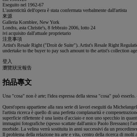
Eseguito nel 1962-67
L'autenticità dell'opera è stata confermata verbalmente dall'artista
來源
Galleria Kornblee, New York
Londra, asta Christie's, 8 febbraio 2006, lotto 24
ivi acquisito dall'attuale proprietario
注意事項
Artist's Resale Right ("Droit de Suite"). Artist's Resale Right Regulat
undertake to the buyer to pay such amount to the artist's collection age
登入
瀏覽狀況報告
拍品專文
Una "cosa" non è arte; l'idea espressa della stessa "cosa" può esserlo.
Quest'opera appartiene alla rara serie di lavori eseguiti da Michelangel
l'artista ricerca è quello di una perfetta complanarità e compenetrazione
superficie riflettente è una lastra d'acciaio e non uno specchio in quant
immagini fotografiche (spesso scattate dall'amico Paolo Bressano) l'arti
morbide. La velina verrà sostituita in anni successivi da un procedimen
Il problema della relazione tra arte e vita, centro della ricerca di mol