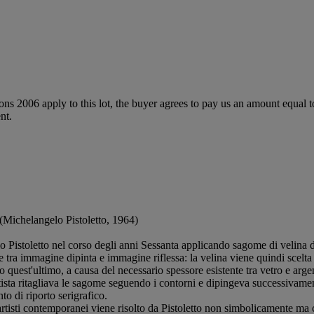
ions 2006 apply to this lot, the buyer agrees to pay us an amount equal 
nt.
 (Michelangelo Pistoletto, 1964)
o Pistoletto nel corso degli anni Sessanta applicando sagome di velina di
 tra immagine dipinta e immagine riflessa: la velina viene quindi scelta p
o quest'ultimo, a causa del necessario spessore esistente tra vetro e argen
sta ritagliava le sagome seguendo i contorni e dipingeva successivamente 
to di riporto serigrafico.
ti artisti contemporanei viene risolto da Pistoletto non simbolicamente ma