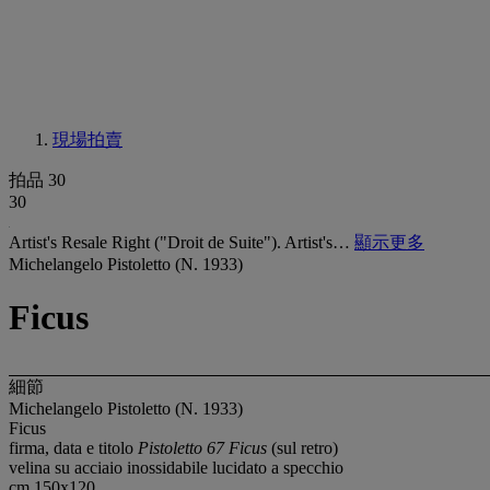
現場拍賣
拍品 30
30
Artist's Resale Right ("Droit de Suite"). Artist's…
顯示更多
Michelangelo Pistoletto (N. 1933)
Ficus
細節
Michelangelo Pistoletto (N. 1933)
Ficus
firma, data e titolo
Pistoletto 67 Ficus
(sul retro)
velina su acciaio inossidabile lucidato a specchio
cm 150x120