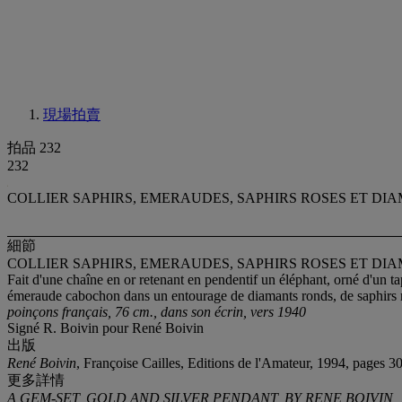
現場拍賣
拍品 232
232
COLLIER SAPHIRS, EMERAUDES, SAPHIRS ROSES ET DIA
細節
COLLIER SAPHIRS, EMERAUDES, SAPHIRS ROSES ET DIA
Fait d'une chaîne en or retenant en pendentif un éléphant, orné d'un t
émeraude cabochon dans un entourage de diamants ronds, de saphirs ro
poinçons français, 76 cm., dans son écrin, vers 1940
Signé R. Boivin pour René Boivin
出版
René Boivin
, Françoise Cailles, Editions de l'Amateur, 1994, pages 3
更多詳情
A GEM-SET, GOLD AND SILVER PENDANT, BY RENE BOIVIN