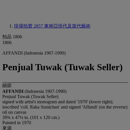
現場拍賣 2857
東南亞現代及當代藝術
拍品 1806
1806
AFFANDI (Indonesia 1907-1990)
Penjual Tuwak (Tuwak Seller)
細節
AFFANDI
(Indonesia 1907-1990)
Penjual Tuwak (Tuwak Seller)
signed with artist's monogram and dated '1970' (lower right);
inscribed 'coll. Raka Sumichan' and signed 'Affandi' (on the reverse)
oil on canvas
39¾ x 47¼ in. (101 x 120 cm.)
Painted in 1970
來源