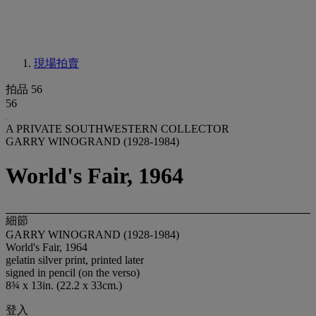
現場拍賣
拍品 56
56
A PRIVATE SOUTHWESTERN COLLECTOR
GARRY WINOGRAND (1928-1984)
World's Fair, 1964
細節
GARRY WINOGRAND (1928-1984)
World's Fair, 1964
gelatin silver print, printed later
signed in pencil (on the verso)
8¾ x 13in. (22.2 x 33cm.)
登入