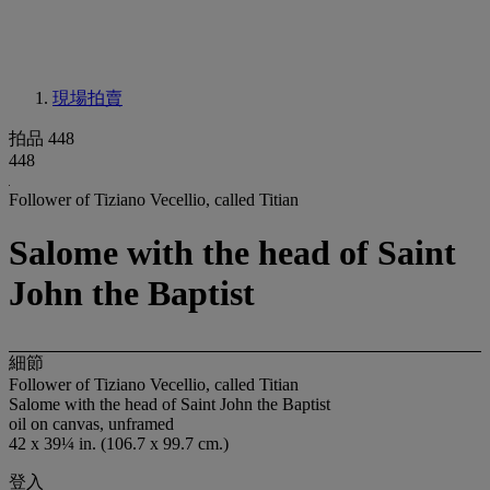
現場拍賣
拍品 448
448
Follower of Tiziano Vecellio, called Titian
Salome with the head of Saint
John the Baptist
細節
Follower of Tiziano Vecellio, called Titian
Salome with the head of Saint John the Baptist
oil on canvas, unframed
42 x 39¼ in. (106.7 x 99.7 cm.)
登入