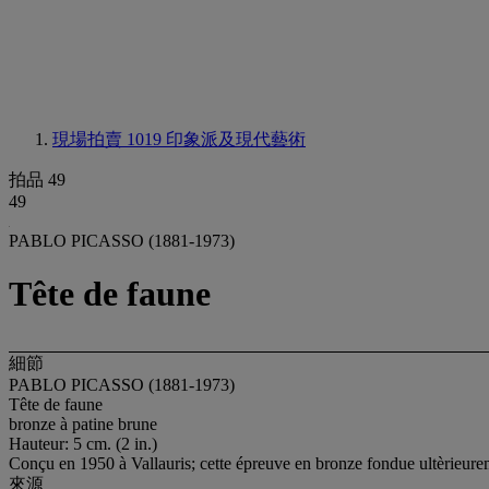
現場拍賣 1019
印象派及現代藝術
拍品 49
49
PABLO PICASSO (1881-1973)
Tête de faune
細節
PABLO PICASSO (1881-1973)
Tête de faune
bronze à patine brune
Hauteur: 5 cm. (2 in.)
Conçu en 1950 à Vallauris; cette épreuve en bronze fondue ultèrieur
來源