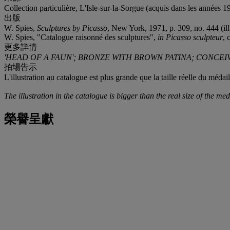
Collection particulière, L'Isle-sur-la-Sorgue (acquis dans les années 1
出版
W. Spies,
Sculptures by Picasso
, New York, 1971, p. 309, no. 444 (ill
W. Spies, "Catalogue raisonné des sculptures",
in Picasso sculpteur
, 
更多詳情
'HEAD OF A FAUN'; BRONZE WITH BROWN PATINA; CONCEIVE
拍場告示
L'illustration au catalogue est plus grande que la taille réelle du médail
The illustration in the catalogue is bigger than the real size of the med
榮譽呈獻