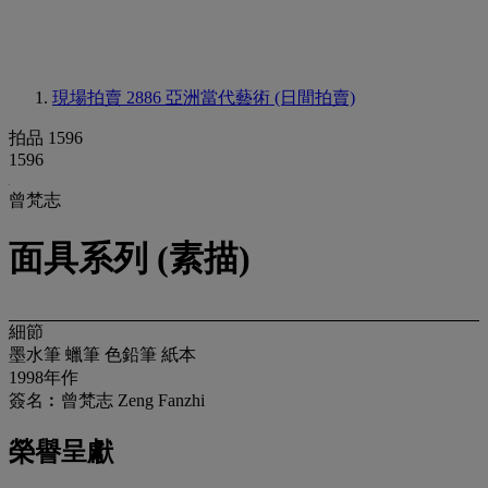
現場拍賣 2886
亞洲當代藝術 (日間拍賣)
拍品 1596
1596
曾梵志
面具系列 (素描)
細節
墨水筆 蠟筆 色鉛筆 紙本
1998年作
簽名︰曾梵志 Zeng Fanzhi
榮譽呈獻