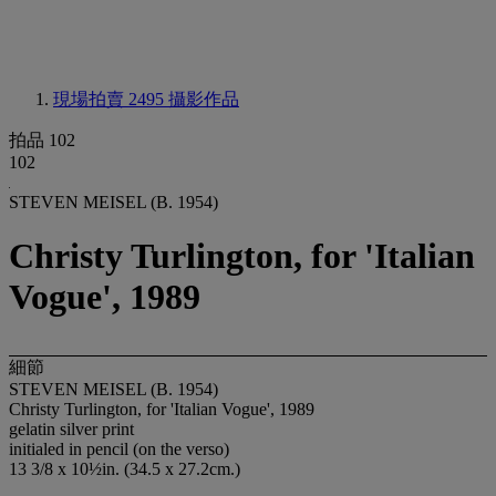
現場拍賣 2495
攝影作品
拍品 102
102
STEVEN MEISEL (B. 1954)
Christy Turlington, for 'Italian
Vogue', 1989
細節
STEVEN MEISEL (B. 1954)
Christy Turlington, for 'Italian Vogue', 1989
gelatin silver print
initialed in pencil (on the verso)
13 3/8 x 10½in. (34.5 x 27.2cm.)