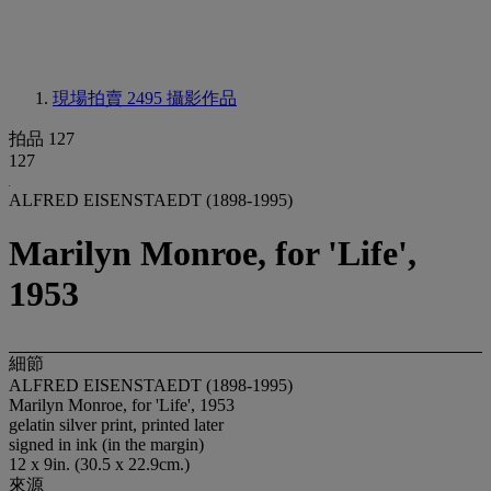
現場拍賣 2495
攝影作品
拍品 127
127
ALFRED EISENSTAEDT (1898-1995)
Marilyn Monroe, for 'Life',
1953
細節
ALFRED EISENSTAEDT (1898-1995)
Marilyn Monroe, for 'Life', 1953
gelatin silver print, printed later
signed in ink (in the margin)
12 x 9in. (30.5 x 22.9cm.)
來源