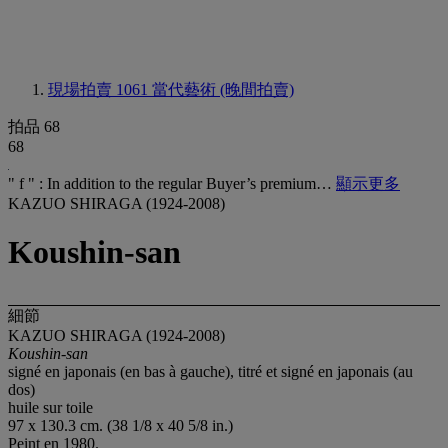
現場拍賣 1061
當代藝術 (晚間拍賣)
拍品 68
68
" f " : In addition to the regular Buyer’s premium…
顯示更多
KAZUO SHIRAGA (1924-2008)
Koushin-san
細節
KAZUO SHIRAGA (1924-2008)
Koushin-san
signé en japonais (en bas à gauche), titré et signé en japonais (au
dos)
huile sur toile
97 x 130.3 cm. (38 1/8 x 40 5/8 in.)
Peint en 1980.