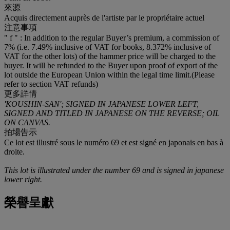
來源
Acquis directement auprès de l'artiste par le propriétaire actuel
注意事項
" f " : In addition to the regular Buyer’s premium, a commission of
7% (i.e. 7.49% inclusive of VAT for books, 8.372% inclusive of
VAT for the other lots) of the hammer price will be charged to the
buyer. It will be refunded to the Buyer upon proof of export of the
lot outside the European Union within the legal time limit.(Please
refer to section VAT refunds)
更多詳情
'KOUSHIN-SAN'; SIGNED IN JAPANESE LOWER LEFT,
SIGNED AND TITLED IN JAPANESE ON THE REVERSE; OIL
ON CANVAS.
拍場告示
Ce lot est illustré sous le numéro 69 et est signé en japonais en bas à
droite.
This lot is illustrated under the number 69 and is signed in japanese
lower right.
榮譽呈獻