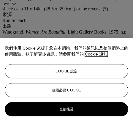
reverse
sheet: each 11 x 14in. (28.5 x 35.9cm.) or the reverse (5)
來源
Ron Schaich
出版
Winogrand,
Women Are Beautiful
, Light Gallery Books, 1975, n.p.
登入
我們使用 Cookie 來提升您在本網站、我們的通訊以及整個網路上的
瀏覽狀況報告
使用體驗。欲了解更多資訊，請參閱我們的
Cookie 通知
更多來自
<strong>攝影作品</strong>
COOKIE 設定
查看全部
查看全部
僅限必要 COOKIE
全部接受