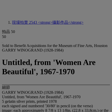
現場拍賣 2543
<strong>攝影作品</strong>
拍品 50
50
Sold to Benefit Acquisitions for the Museum of Fine Arts, Houston
GARRY WINOGRAND (1928-1984)
Untitled, from 'Women Are
Beautiful', 1967-1970
細節
GARRY WINOGRAND (1928-1984)
Untitled, from 'Women Are Beautiful', 1967-1970
5 gelatin silver prints, printed 1978
each signed and numbered '30/80' in pencil (on the verso)
image: each approximately 8 7/8 x 13 1/8in. (22.8 x 33.8cm.) or the