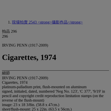
現場拍賣 2543
<strong>攝影作品</strong>
拍品 296
296
IRVING PENN (1917-2009)
Cigarettes, 1974
細節
IRVING PENN (1917-2009)
Cigarettes, 1974
platinum-palladium print, flush-mounted on aluminum
signed, initialed, dated, numbered 'Neg No. 123', 'C 377', '9/19' in
pencil and copyright credit reproduction limitation stamps (on the
reverse of the flush-mount)
image: 23 x 18 3/8in. (58.8 x 47cm.)
sheet/flush-mount: 25 x 22in. (63.5 x 56cm.)