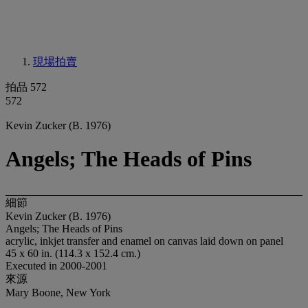
現場拍賣
拍品 572
572
Kevin Zucker (B. 1976)
Angels; The Heads of Pins
細節
Kevin Zucker (B. 1976)
Angels; The Heads of Pins
acrylic, inkjet transfer and enamel on canvas laid down on panel
45 x 60 in. (114.3 x 152.4 cm.)
Executed in 2000-2001
來源
Mary Boone, New York