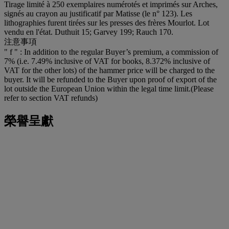
Tirage limité à 250 exemplaires numérotés et imprimés sur Arches,
signés au crayon au justificatif par Matisse (le n° 123). Les
lithographies furent tirées sur les presses des frères Mourlot. Lot
vendu en l'état. Duthuit 15; Garvey 199; Rauch 170.
注意事項
" f " : In addition to the regular Buyer’s premium, a commission of
7% (i.e. 7.49% inclusive of VAT for books, 8.372% inclusive of
VAT for the other lots) of the hammer price will be charged to the
buyer. It will be refunded to the Buyer upon proof of export of the
lot outside the European Union within the legal time limit.(Please
refer to section VAT refunds)
榮譽呈獻