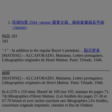
現場拍賣 3504
<strong>重要古籍、藝術家書籍及手稿
</strong>
拍品 183
183
" f " : In addition to the regular Buyer’s premium…
顯示更多
[MATISSE] -- ALCAFORADO, Marianna. Lettres portugaises.
Lithographies originales de Henri Matisse. Paris: Tériade, 1946.
細節
[MATISSE] -- ALCAFORADO, Marianna.
Lettres portugaises.
Lithographies originales de Henri Matisse.
Paris: Tériade, 1946.
In-4 (270 x 210 mm). Illustré de 100 (sur 105, manque les pages 71-
74) lithographies d'Henri Matisse. (Les feuillets des pages 27-30 et
67-70 brunis et avec taches touchant aux lithographies.) En feuilles,
couverture originale imprimée, chemise et étui de l'éditeur.