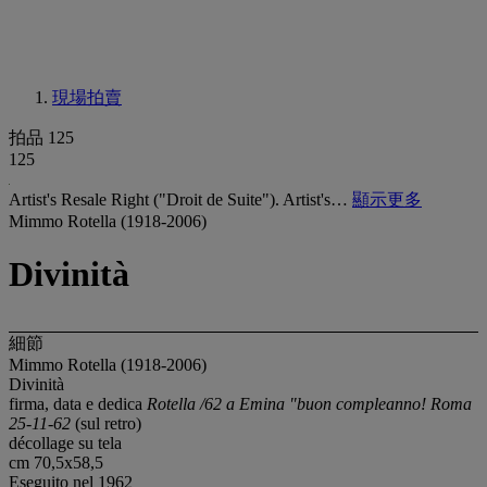
現場拍賣
拍品 125
125
Artist's Resale Right ("Droit de Suite"). Artist's…
顯示更多
Mimmo Rotella (1918-2006)
Divinità
細節
Mimmo Rotella (1918-2006)
Divinità
firma, data e dedica
Rotella /62 a Emina "buon compleanno! Roma
25-11-62
(sul retro)
décollage su tela
cm 70,5x58,5
Eseguito nel 1962