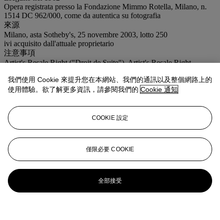
Opera registrata presso la Fondazione Mimmo Rotella, Milano, n.
1514 DC 962/000, come da autentica su fotografia
來源
Milano, asta Sotheby's, 25 novembre 2003, lotto 250
ivi acquisito dall'attuale proprietario
注意事項
Artist's Resale Right ("Droit de Suite"). Artist's Resale Right
Regulations 2006 apply to this lot, the buyer agrees to pay us an
我們使用 Cookie 來提升您在本網站、我們的通訊以及整個網路上的
amount equal to the resale royalty provided for in those Regulations,
and we undertake to the buyer to pay such amount to the artist's
使用體驗。欲了解更多資訊，請參閱我們的
Cookie 通知
collection agent.
拍場告示
Bibliografia/Literature: P. Restany,
Rotella: dal Décollage alla
COOKIE 設定
nuova immagine
, Milano 1963, n. 60 (illustrato)
登入
僅限必要 COOKIE
瀏覽狀況報告
全部接受