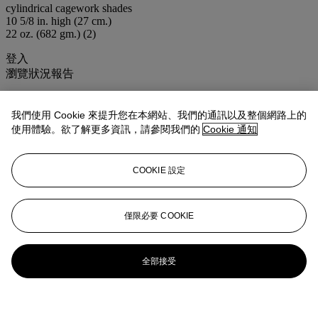
cylindrical cagework shades
10 5/8 in. high (27 cm.)
22 oz. (682 gm.) (2)
登入
瀏覽狀況報告
更多來自
<strong>佳士得家居精品－雅
我們使用 Cookie 來提升您在本網站、我們的通訊以及整個網路上的
室清韻</strong>
使用體驗。欲了解更多資訊，請參閱我們的
Cookie 通知
查看全部
COOKIE 設定
查看全部
僅限必要 COOKIE
全部接受