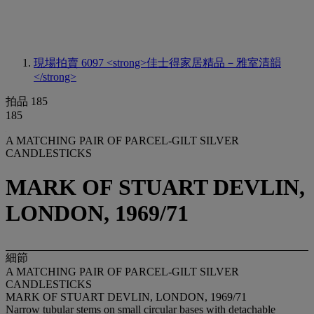
現場拍賣 6097
<strong>佳士得家居精品－雅室清韻
</strong>
拍品 185
185
A MATCHING PAIR OF PARCEL-GILT SILVER
CANDLESTICKS
MARK OF STUART DEVLIN,
LONDON, 1969/71
細節
A MATCHING PAIR OF PARCEL-GILT SILVER
CANDLESTICKS
MARK OF STUART DEVLIN, LONDON, 1969/71
Narrow tubular stems on small circular bases with detachable