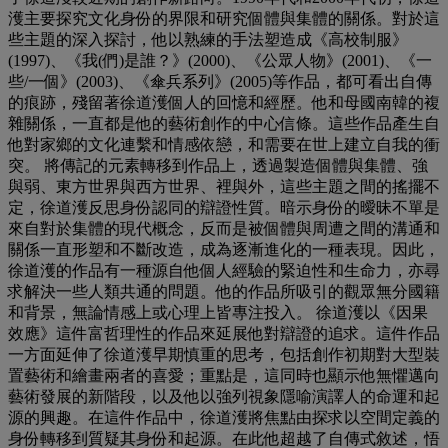
濩主要探究文化身份的界限和研究個體與集體的關係。對於這
些主題的深入探討，他以熟練的手法塑造成《高校制服》
(1997)、《我(們)是誰？》(2000)、《公眾人物》(2001)、《一
些/一個》(2003)、《傘兵系列》(2005)等作品，都可看出自傳
的痕跡，殘留著徐道濩個人的回憶和經歷。他和母國南韓的複
雜關係，一直都是他的藝術創作的中心信條。這些作品產生自
他對家鄉的文化連繫和情感依戀，和需要在世上建立自我的衝
突。 將傳記的元素轉移到作品上，透過製造個體與集體、強
與弱、東方世界與西方世界、裡與外，這些主題之間的搖擺不
定，徐道濩反思身份認同的辯證性質。暗示身份的曖昧不單是
來自對於集體的現代概念，反而是被個體與周遭之間的溝通和
關係一直形塑和不斷改造，成為逐漸進化的一種表現。因此，
徐道濩的作品有一種源自他個人經驗的緊迫性和生命力，亦尋
求解決一些人類共通的問題。他的作品所吸引的觀眾無分國籍
和背景，無論情感上或心理上皆專注投入。 徐道濩以《因果
效應》這件富哲理性的作品來延展他對辯證的追求。這件作品
一方面延伸了徐道濩早期慎重的思考，包括創作初期對大型裝
置藝術和繪畫兩者的喜愛；重點是，這同時也顯示他無懼邁向
藝術發展的新階段，以及他以強列視象隱喻演譯人的命運和起
源的興趣。在這件作品中，徐道濩將焦點由探求以空間定義的
身份轉移到質疑其身份和起源。在此他超越了自傳式敘述，悟