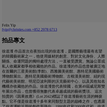
Felix Yip
fyip@christies.com
+852 2978 6713
拍品專文
徐道濩 作品首次在夜拍出現的徐道濩，是國際藝壇最有名望
的韓國藝術家之一，他使用媒材的創意、對於文化身份、人際
關係、命運問題的獨特處理方法，一直被受讚賞。無論公眾或
私人收藏家都爭相收藏他的作品。徐道濩的作品也曾被廣泛地
在首爾的三星美術館(李館)、西雅圖美術館、惠特尼美國藝術
博物館展出。惠特尼美國藝術博物館、古根漢美術館、紐約現
代藝術美術館、明尼亞波利斯的沃克藝術中心、以及其他知名
機構亦收藏他的作品。徐道濩曾代表韓國，在第49屆威尼斯雙
年展出作品，也曾獲得無數代表卓越成就的藝術獎項。 這次
拍賣的《因果效應》(Lot 2042)標誌了徐道濩藝術生涯的轉捩
點。它不僅是徐道濩十多年來同類型主題的巔峰之作，也透露
了徐道濩較近期的創作新路向。1990年代和2000年代初，徐道