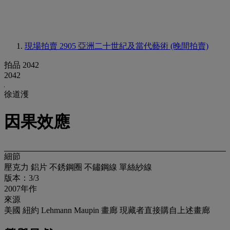
現場拍賣 2905
亞洲二十世紀及當代藝術 (晚間拍賣)
拍品 2042
2042
徐道濩
因果效應
細節
壓克力 鋁片 不銹鋼圈 不鏽鋼線 單絲紗線
版本：3/3
2007年作
來源
美國 紐約 Lehmann Maupin 畫廊 現藏者直接購自上述畫廊