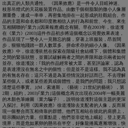
出真正的人類共通性。 《因果效應》是一件令人目眩神迷、
枝形吊燈式的天花板裝置作品。由數千個樹脂製的微小人像層
層重疊，連成一串串，再密集地掛在一起形成的壯觀組合。作
品的主題和命名都和印度教相信人的行為和前世、今生、來生
互相關聯的｢業力｣(因果報應)觀念有關。早在2003年，徐道濩
在《業力》(2003)這件作品初步將這個概念以視覺效果表達，
作品呈現了一雙令人一見難忘的腿，穿著上班服裝，昂首闊
步，狠狠地踐踏一群人數眾多、拼命求存的細小人像。《因果
效應》中，徐道濩依然在探索在階級社會結構下，個體和集體
之間的緊張狀態，並嘗試破解兩者之間的界限和啟示兩者如何
並存。徐道濩說：｢我的作品經常被大眾，甚至評論家，認為
是表達湮沒在無名之中的個性；但是並不是這樣。我不認為真
的有無名存在；這只不過是為某些情況說好話而已。不去理解
某些個人，或者某些差異或個體性，是我們的問題；我只想認
清楚這些事實。｣(M．索連斯，《藝術：21世紀的藝術》，第
2期，紐約，2003)｢業力｣這個概念再次出現在2004年一幅美麗
的木顏色筆繪圖〈業力騙子〉，說明徐道濩對這個主題的更深
入探討。利用《因果效應》徐道濩除去支配者的人像，反而展
現一個整合而互相倚靠的群體。他們互相站在彼此的肩膀上，
暗示團結的力量。但重點是，他們並非從地上崛起，登上更高
境界；而是危如累卵的懸吊在半空，好像龍捲風逐漸增強，快