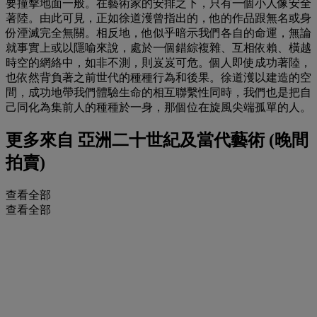
要撞擊地面一般。在藝術家的安排之下，只有一個小人像安全
著陸。由此可見，正如徐道濩曾指出的，他的作品跟無名或身
份湮滅完全無關。相反地，他似乎暗示我們各自的命運，無論
就事實上或以隱喻來說，處於一個錯綜複雜、互相依賴、橫越
時空的網絡中，如非不測，則岌岌可危。個人即使成功著陸，
也依然背負著之前世代的種種行為和後果。徐道濩以建造的空
間，成功地帶我們體驗生命的相互聯繫性同時，我們也是把自
己同化為集前人的種種於一身，那個位在旋風尖端孤單的人。
更多來自
亞洲二十世紀及當代藝術 (晚間
拍賣)
查看全部
查看全部